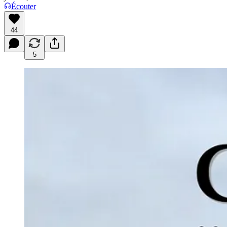
Écouter
44
5