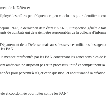
tement de la Défense:
ployé des efforts peu fréquents et peu concluants pour identifier et comp
nis depuis 1947, le dernier en date étant l’AARO, l’inspection générale fa
ents de combats qui devraient être responsables de la collecte d’informa
Département de la Défense, mais aussi les services militaires, les agenc
ur les PAN.
à la menace représentée par les PAN concernant les zones sensibles de l
t américain ne disposait pas d'un processus unifié et complet pour la 
s années pour parvenir à régler cette question, et aboutissant à la créati
ale et coordonnée pour lutter contre les PAN”.