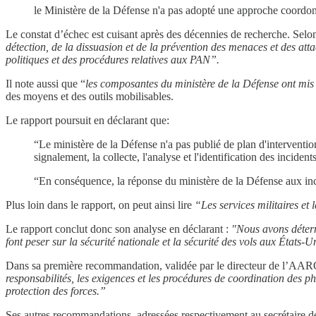
le Ministère de la Défense n'a pas adopté une approche coordonné
Le constat d’échec est cuisant après des décennies de recherche. Selon
détection, de la dissuasion et de la prévention des menaces et des attaq
politiques et des procédures relatives aux PAN”.
Il note aussi que “
les composantes du ministère de la Défense ont mis a
des moyens et des outils mobilisables.
Le rapport poursuit en déclarant que:
“Le ministère de la Défense n'a pas publié de plan d'intervention
signalement, la collecte, l'analyse et l'identification des inciden
“En conséquence, la réponse du ministère de la Défense aux inc
Plus loin dans le rapport, on peut ainsi lire
“Les services militaires e
Le rapport conclut donc son analyse en déclarant :
"Nous avons déterm
font peser sur la sécurité nationale et la sécurité des vols aux États-Un
Dans sa première recommandation, validée par le directeur de l’AARO
responsabilités, les exigences et les procédures de coordination des 
protection des forces.”
Ses autres recommandations, adressées respectivement au secrétaire de