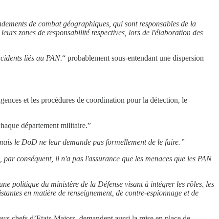
ements de combat géographiques, qui sont responsables de la
 leurs zones de responsabilité respectives, lors de l'élaboration des
ncidents liés au PAN
.“ probablement sous-entendant une dispersion
igences et les procédures de coordination pour la détection, le
chaque département militaire.”
mais le DoD ne leur demande pas formellement de le faire.”
 par conséquent, il n'a pas l'assurance que les menaces que les PAN
une politique du ministère de la Défense visant à intégrer les rôles, les
xistantes en matière de renseignement, de contre-espionnage et de
 aux chefs d’Etats-Majors, demandent aussi la mise en place de