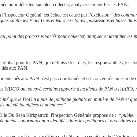
e pour détecter, signaler, collecter, analyser et identifier les PAN;
 l’Inspecteur Général, cet échec est causé par l’exclusion
“des command
ues contre les États-Unis et leurs territoires, possessions et bases dans
u point des processus variés pour collecter, analyser et identifier les i
 global pour les PAN, qui définisse les rôles, les responsabilités, les ex
ts liés aux PAN.”
idents liés aux PAN n'est pas coordonnée et est concentrée au sein de 
t les MDCO ont envoyé certains rapports d'incidents de PAN à l'AARO, 
iné que le DoD n'a pas de politique globale en matière de PAN et que,
is ont été identifiées et atténuées."
 le Dr. Sean Kirkpatrick, l'Inspection Générale propose de :
“publier 
phénomènes anormaux non identifiés dans les politiques et procédures e
s forces armées, au secrétaire de la Navy, au secrétaire de l’Air Force,