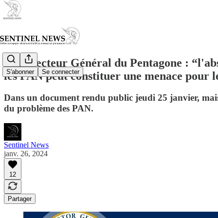
L’Inspecteur Général du Pentagone : “l'abs
S'abonner
Se connecter
les PAN peut constituer une menace pour le
Dans un document rendu public jeudi 25 janvier, mais
du problème des PAN.
Sentinel News
janv. 26, 2024
12
Partager