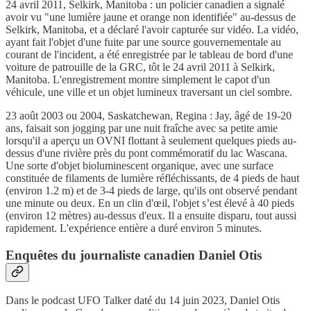
24 avril 2011, Selkirk, Manitoba : un policier canadien a signalé
avoir vu "une lumière jaune et orange non identifiée" au-dessus de
Selkirk, Manitoba, et a déclaré l'avoir capturée sur vidéo. La vidéo,
ayant fait l'objet d'une fuite par une source gouvernementale au
courant de l'incident, a été enregistrée par le tableau de bord d'une
voiture de patrouille de la GRC, tôt le 24 avril 2011 à Selkirk,
Manitoba. L'enregistrement montre simplement le capot d'un
véhicule, une ville et un objet lumineux traversant un ciel sombre.
23 août 2003 ou 2004, Saskatchewan, Regina : Jay, âgé de 19-20
ans, faisait son jogging par une nuit fraîche avec sa petite amie
lorsqu'il a aperçu un OVNI flottant à seulement quelques pieds au-
dessus d'une rivière près du pont commémoratif du lac Wascana.
Une sorte d'objet bioluminescent organique, avec une surface
constituée de filaments de lumière réfléchissants, de 4 pieds de haut
(environ 1.2 m) et de 3-4 pieds de large, qu'ils ont observé pendant
une minute ou deux. En un clin d'œil, l'objet s’est élevé à 40 pieds
(environ 12 mètres) au-dessus d'eux. Il a ensuite disparu, tout aussi
rapidement. L'expérience entière a duré environ 5 minutes.
Enquêtes du journaliste canadien Daniel Otis
Dans le podcast UFO Talker daté du 14 juin 2023, Daniel Otis