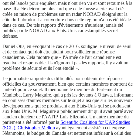
ont été lancés pour enquêter, mais n'ont rien vu et sont retournés à la
base. Il a été déterminé plus tard que cette fausse alerte avait été
créée en raison de problèmes sur un radar NORAD éloigné sur la
côte du Labrador. La couverture dans cette région n'a pas été idéale
dans ce cas. De tels rapports d'événements n'auraient jamais été
publiés par le NORAD aux États-Unis car estampillés secret
défense.
Daniel Otis, en évoquant le cas de 2016, souligne le niveau de seuil
et de contact qui doit être atteint pour solliciter une réponse
canadienne. Cela montre que « l'Armée de l'air canadienne est
réactive et responsable. Ils n'ignorent pas les rapports, il y avait un
problème de sécurité et ils l'ont étudié ».
Le journaliste rapporte des difficultés pour obtenir des réponses
officielles du gouvernement, bien que certains membres montrent de
l'intérêt pour ce sujet. Il mentionne le membre du Parlement du
Manitoba, Larry Maguire, qui a pris les devants à Ottawa, informant
en coulisses d'autres membres sur le sujet ainsi que sur les nouveaux
développements qui se produisent aux États-Unis qui se produisent
aux États-Unis. M. Maguire a publiquement dit qu'il avait parlé avec
l'ancien directeur de l'AATIP, Luis Elizondo. Un autre membre du
parlement a été informé par la
Scientific Coalition for UAP Studies
(SCU)
,
Christopher Mellon
ayant également assisté à cet exposé.
Néanmoins, le budget du Canada est nettement inférieur à celui des