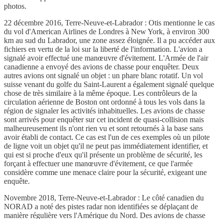
photos.
22 décembre 2016, Terre-Neuve-et-Labrador : Otis mentionne le cas
du vol d'American Airlines de Londres à New York, à environ 300
km au sud du Labrador, une zone assez éloignée. Il a pu accéder aux
fichiers en vertu de la loi sur la liberté de l'information. L'avion a
signalé avoir effectué une manœuvre d'évitement. L'Armée de l'air
canadienne a envoyé des avions de chasse pour enquêter. Deux
autres avions ont signalé un objet : un phare blanc rotatif. Un vol
suisse venant du golfe du Saint-Laurent a également signalé quelque
chose de très similaire à la même époque. Les contrôleurs de la
circulation aérienne de Boston ont ordonné à tous les vols dans la
région de signaler les activités inhabituelles. Les avions de chasse
sont arrivés pour enquêter sur cet incident de quasi-collision mais
malheureusement ils n'ont rien vu et sont retournés à la base sans
avoir établi de contact. Ce cas est l'un de ces exemples où un pilote
de ligne voit un objet qu'il ne peut pas immédiatement identifier, et
qui est si proche d'eux qu'il présente un problème de sécurité, les
forçant à effectuer une manœuvre d'évitement, ce que l'armée
considère comme une menace claire pour la sécurité, exigeant une
enquête.
Novembre 2018, Terre-Neuve-et-Labrador : Le côté canadien du
NORAD a noté des pistes radar non identifiées se déplaçant de
manière régulière vers l'Amérique du Nord. Des avions de chasse