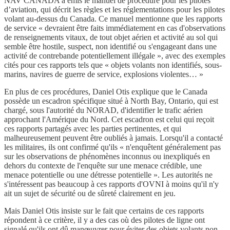
NAV CANADA a émis le manuel de procédure pour les pilotes
d’aviation, qui décrit les règles et les réglementations pour les pilotes
volant au-dessus du Canada. Ce manuel mentionne que les rapports
de service « devraient être faits immédiatement en cas d'observations
de renseignements vitaux, de tout objet aérien et activité au sol qui
semble être hostile, suspect, non identifié ou s'engageant dans une
activité de contrebande potentiellement illégale », avec des exemples
cités pour ces rapports tels que « objets volants non identifiés, sous-
marins, navires de guerre de service, explosions violentes… »
En plus de ces procédures, Daniel Otis explique que le Canada
possède un escadron spécifique situé à North Bay, Ontario, qui est
chargé, sous l'autorité du NORAD, d'identifier le trafic aérien
approchant l'Amérique du Nord. Cet escadron est celui qui reçoit
ces rapports partagés avec les parties pertinentes, et qui
malheureusement peuvent être oubliés à jamais. Lorsqu'il a contacté
les militaires, ils ont confirmé qu'ils « n'enquêtent généralement pas
sur les observations de phénomènes inconnus ou inexpliqués en
dehors du contexte de l'enquête sur une menace crédible, une
menace potentielle ou une détresse potentielle ». Les autorités ne
s'intéressent pas beaucoup à ces rapports d'OVNI à moins qu'il n'y
ait un sujet de sécurité ou de sûreté clairement en jeu.
Mais Daniel Otis insiste sur le fait que certains de ces rapports
répondent à ce critère, il y a des cas où des pilotes de ligne ont
signalé qu'ils ont dû manœuvrer pour éviter des objets volants non