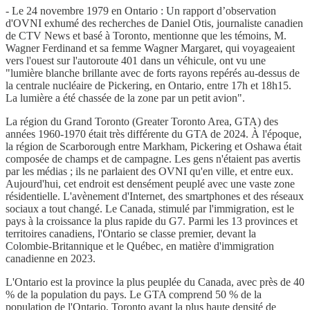
- Le 24 novembre 1979 en Ontario : Un rapport d’observation
d'OVNI exhumé des recherches de Daniel Otis, journaliste canadien
de CTV News et basé à Toronto, mentionne que les témoins, M.
Wagner Ferdinand et sa femme Wagner Margaret, qui voyageaient
vers l'ouest sur l'autoroute 401 dans un véhicule, ont vu une
"lumière blanche brillante avec de forts rayons repérés au-dessus de
la centrale nucléaire de Pickering, en Ontario, entre 17h et 18h15.
La lumière a été chassée de la zone par un petit avion".
La région du Grand Toronto (Greater Toronto Area, GTA) des
années 1960-1970 était très différente du GTA de 2024. À l'époque,
la région de Scarborough entre Markham, Pickering et Oshawa était
composée de champs et de campagne. Les gens n'étaient pas avertis
par les médias ; ils ne parlaient des OVNI qu'en ville, et entre eux.
Aujourd'hui, cet endroit est densément peuplé avec une vaste zone
résidentielle. L'avènement d'Internet, des smartphones et des réseaux
sociaux a tout changé. Le Canada, stimulé par l'immigration, est le
pays à la croissance la plus rapide du G7. Parmi les 13 provinces et
territoires canadiens, l'Ontario se classe premier, devant la
Colombie-Britannique et le Québec, en matière d'immigration
canadienne en 2023.
L'Ontario est la province la plus peuplée du Canada, avec près de 40
% de la population du pays. Le GTA comprend 50 % de la
population de l'Ontario, Toronto ayant la plus haute densité de