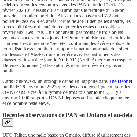
célèbres furent les rencontres avec des PAN entre le 10 et le 13
février 2023 au-dessus du lac Huron dans le territoire du Yukon,
près de la frontière nord de l'Alaska. Des chasseurs F-22 ont
poursuivi des PAN et, après l’ordre de Joe Biden de les abattre, les
forces militaires ont tenté de récupérer les restes de ces objets
mystérieux. Les États-Unis ont abattu pas moins de trois objets
volants suspects en trois jours. Le Premier ministre canadien Justin
Trudeau a reçu une note "secrète" confirmant les événements, et le
journaliste Ross Coulthart a rapporté la nature anormale de l'objet
au-dessus de l'Alaska, qui a interféré avec les instruments des
chasseurs. Jusqu'à ce jour, le NORAD (North American Aerospace
Defense Command) et les autorités n'ont rien révélé de plus au
public.
Chris Rutkowski, un ufologue canadien, rapporte dans
The Debrief
publié le 28 novembre 2023 que « les canadiens signalent voir des
OVNI dans le ciel à un rythme de trois fois par jour (...). Il y a
environ 1 000 rapports d'OVNI déposés au Canada chaque année,
et ce nombre reste élevé. »
Récentes observations de PAN en Ontario et au-delà
UFO Talker, une radio basée en Ontario, diffuse régulièrement des