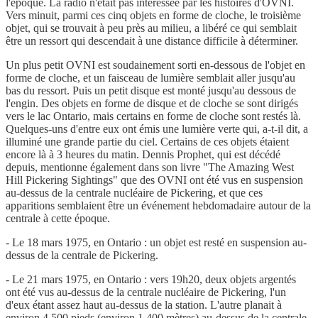
l'époque. La radio n'était pas intéressée par les histoires d'OVNI.
Vers minuit, parmi ces cinq objets en forme de cloche, le troisième
objet, qui se trouvait à peu près au milieu, a libéré ce qui semblait
être un ressort qui descendait à une distance difficile à déterminer.
Un plus petit OVNI est soudainement sorti en-dessous de l'objet en
forme de cloche, et un faisceau de lumière semblait aller jusqu'au
bas du ressort. Puis un petit disque est monté jusqu'au dessous de
l'engin. Des objets en forme de disque et de cloche se sont dirigés
vers le lac Ontario, mais certains en forme de cloche sont restés là.
Quelques-uns d'entre eux ont émis une lumière verte qui, a-t-il dit, a
illuminé une grande partie du ciel. Certains de ces objets étaient
encore là à 3 heures du matin. Dennis Prophet, qui est décédé
depuis, mentionne également dans son livre "The Amazing West
Hill Pickering Sightings" que des OVNI ont été vus en suspension
au-dessus de la centrale nucléaire de Pickering, et que ces
apparitions semblaient être un événement hebdomadaire autour de la
centrale à cette époque.
- Le 18 mars 1975, en Ontario : un objet est resté en suspension au-
dessus de la centrale de Pickering.
- Le 21 mars 1975, en Ontario : vers 19h20, deux objets argentés
ont été vus au-dessus de la centrale nucléaire de Pickering, l'un
d'eux étant assez haut au-dessus de la station. L'autre planait à
environ 4 500 pieds (environ 1 400 mètres) au-dessus de la centrale.