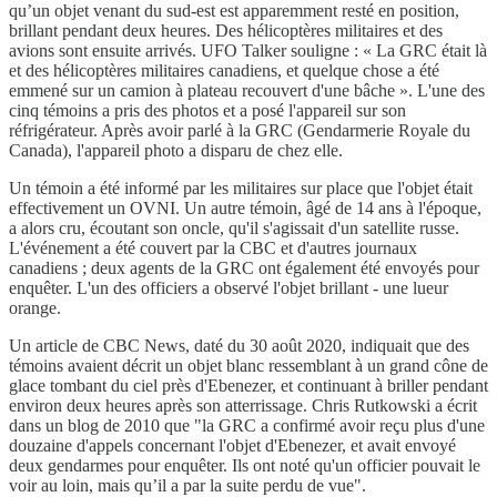
qu’un objet venant du sud-est est apparemment resté en position,
brillant pendant deux heures. Des hélicoptères militaires et des
avions sont ensuite arrivés. UFO Talker souligne : « La GRC était là
et des hélicoptères militaires canadiens, et quelque chose a été
emmené sur un camion à plateau recouvert d'une bâche ». L'une des
cinq témoins a pris des photos et a posé l'appareil sur son
réfrigérateur. Après avoir parlé à la GRC (Gendarmerie Royale du
Canada), l'appareil photo a disparu de chez elle.
Un témoin a été informé par les militaires sur place que l'objet était
effectivement un OVNI. Un autre témoin, âgé de 14 ans à l'époque,
a alors cru, écoutant son oncle, qu'il s'agissait d'un satellite russe.
L'événement a été couvert par la CBC et d'autres journaux
canadiens ; deux agents de la GRC ont également été envoyés pour
enquêter. L'un des officiers a observé l'objet brillant - une lueur
orange.
Un article de CBC News, daté du 30 août 2020, indiquait que des
témoins avaient décrit un objet blanc ressemblant à un grand cône de
glace tombant du ciel près d'Ebenezer, et continuant à briller pendant
environ deux heures après son atterrissage. Chris Rutkowski a écrit
dans un blog de 2010 que "la GRC a confirmé avoir reçu plus d'une
douzaine d'appels concernant l'objet d'Ebenezer, et avait envoyé
deux gendarmes pour enquêter. Ils ont noté qu'un officier pouvait le
voir au loin, mais qu’il a par la suite perdu de vue".