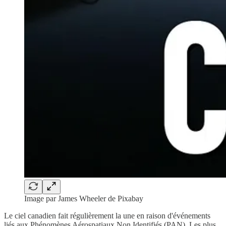
Image par James Wheeler de Pixabay
Le ciel canadien fait régulièrement la une en raison d'événements
liés aux Phénomènes Aérospatiaux Non Identifiés (PAN). Les plus