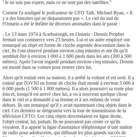
"Je ne suis pas expert, mais ce ne sont pas des satellites."
Comme l'a souligné le podcasteur de UFO Talk, Michael Ryan, « Il
y a des histoires qui ne disparaissent pas ». Le ciel du sud de
l'Ontario a été le théâtre de diverses anomalies dans le passé :
- Le 13 mars 1974 à Scarborough, en Ontario : Dennis Prophet
fermait son commerce vers 23 heures. Lui et un autre employé ont
remarqué un objet en forme de cloche argentée descendant dans le
ciel. Ils l'ont observé pendant environ cinq minutes et ont dit qu'il
semblait être à environ 1 000 à 1 600 pieds dans les airs (300 à 500
mètres). Après l'avoir regardé pendant environ cinq minutes, Dennis
est monté dans sa voiture pour rentrer chez lui.
Alors qu'il roulait vers sa maison, il a arrêté la voiture et est sorti. Il a
estimé que l'OVNI en forme de cloche était monté à environ 5 000 à
6 000 pieds (1 500 à 1 800 mètres). Il a alors poursuivi sa route plus
loin et, lorsqu'il est arrivé chez lui, a vu à nouveau quelque chose
dans le ciel et a demandé à sa femme et à ses enfants de venir
dehors. Ils ont remarqué qu'il y avait maintenant cinq objets dans le
ciel. Ces derniers se dirigeaient vers la tour de transmission de la
télévision CFTO. Les cinq objets descendaient en ligne droite,
l'objet central, lui, pulsait. Ils ne pouvaient pas croire ce qu'ils
voyaient. Il a appelé la ligne d'assistance téléphonique d’une station
de radio pour adolescents, qui diffusait les plus grands succès de