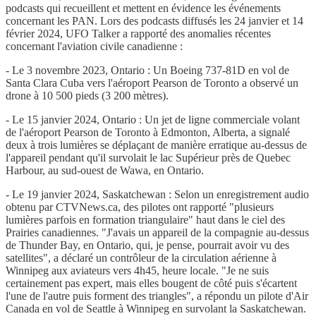
podcasts qui recueillent et mettent en évidence les événements
concernant les PAN. Lors des podcasts diffusés les 24 janvier et 14
février 2024, UFO Talker a rapporté des anomalies récentes
concernant l'aviation civile canadienne :
- Le 3 novembre 2023, Ontario : Un Boeing 737-81D en vol de
Santa Clara Cuba vers l'aéroport Pearson de Toronto a observé un
drone à 10 500 pieds (3 200 mètres).
- Le 15 janvier 2024, Ontario : Un jet de ligne commerciale volant
de l'aéroport Pearson de Toronto à Edmonton, Alberta, a signalé
deux à trois lumières se déplaçant de manière erratique au-dessus de
l'appareil pendant qu'il survolait le lac Supérieur près de Quebec
Harbour, au sud-ouest de Wawa, en Ontario.
- Le 19 janvier 2024, Saskatchewan : Selon un enregistrement audio
obtenu par CTVNews.ca, des pilotes ont rapporté "plusieurs
lumières parfois en formation triangulaire" haut dans le ciel des
Prairies canadiennes. "J'avais un appareil de la compagnie au-dessus
de Thunder Bay, en Ontario, qui, je pense, pourrait avoir vu des
satellites", a déclaré un contrôleur de la circulation aérienne à
Winnipeg aux aviateurs vers 4h45, heure locale. "Je ne suis
certainement pas expert, mais elles bougent de côté puis s'écartent
l'une de l'autre puis forment des triangles", a répondu un pilote d'Air
Canada en vol de Seattle à Winnipeg en survolant la Saskatchewan.