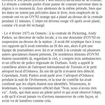
Le témoin a entendu parler d'une panne de courant survenue dans la
région à ce moment-là. Aux alentours de la même période, bien que
les dates ne soient pas précisées dans le livre, trois employés de la
centrale ont vu un OVNI orange qui a plané au-dessus de la centrale
pendant 11 minutes. L'objet est devenu rouge vif après avoir plané,
comme s'il avait été rechargé.
- Le 4 février 1975 en Ontario : à la centrale de Pickering, Andy
Parkes, un directeur de radio locale, a vu une douzaine d'OVNI en
suspension au-dessus de la station ; il avait été sceptique face à tous
ces rapports qu'il avait entendus au fil des ans, alors il prit une
équipe de journalistes avec lui et se rendit à la centrale où plusieurs
autres spectateurs étaient présents. De nombreux témoins d'OVNI
étaient rassemblés là, regardant le ciel, y compris trois ambulanciers
et un officier de police régionale de Durham. Andy a appelé le
contrôleur aérien de l'aéroport international de Toronto et le petit
aéroport local d'Oshawa. Ils ont dit qu'ils n'avaient rien détecté.
Cependant, Andy Parkes avait parlé avec l’aéroport d'Oshawa
pendant la nuit de l'événement, et la tour de contrôle lui avait
confirmé que les objets étaient non identifiés. Néanmoins, le
lendemain, le commentaire officiel était "Non, nous n'avons rien
vu". Andy, qui était aussi un pilote privé et qui avait observé l'objet,
a dit qu'il n'avait jamais vu d'avions manœuvrer de cette façon, ni
avoir vu de lumières comme cela.