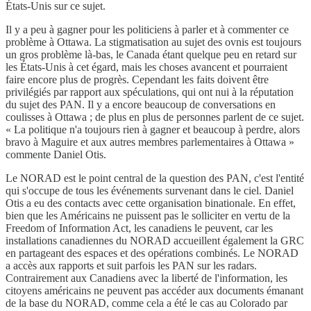
États-Unis sur ce sujet.
Il y a peu à gagner pour les politiciens à parler et à commenter ce
problème à Ottawa. La stigmatisation au sujet des ovnis est toujours
un gros problème là-bas, le Canada étant quelque peu en retard sur
les États-Unis à cet égard, mais les choses avancent et pourraient
faire encore plus de progrès. Cependant les faits doivent être
privilégiés par rapport aux spéculations, qui ont nui à la réputation
du sujet des PAN. Il y a encore beaucoup de conversations en
coulisses à Ottawa ; de plus en plus de personnes parlent de ce sujet.
« La politique n'a toujours rien à gagner et beaucoup à perdre, alors
bravo à Maguire et aux autres membres parlementaires à Ottawa »
commente Daniel Otis.
Le NORAD est le point central de la question des PAN, c'est l'entité
qui s'occupe de tous les événements survenant dans le ciel. Daniel
Otis a eu des contacts avec cette organisation binationale. En effet,
bien que les Américains ne puissent pas le solliciter en vertu de la
Freedom of Information Act, les canadiens le peuvent, car les
installations canadiennes du NORAD accueillent également la GRC
en partageant des espaces et des opérations combinés. Le NORAD
a accès aux rapports et suit parfois les PAN sur les radars.
Contrairement aux Canadiens avec la liberté de l'information, les
citoyens américains ne peuvent pas accéder aux documents émanant
de la base du NORAD, comme cela a été le cas au Colorado par