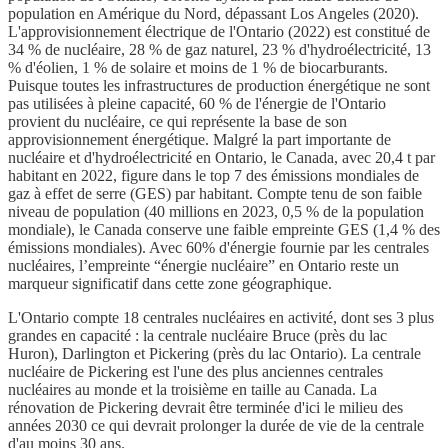
population en Amérique du Nord, dépassant Los Angeles (2020).
L'approvisionnement électrique de l'Ontario (2022) est constitué de
34 % de nucléaire, 28 % de gaz naturel, 23 % d'hydroélectricité, 13
% d'éolien, 1 % de solaire et moins de 1 % de biocarburants.
Puisque toutes les infrastructures de production énergétique ne sont
pas utilisées à pleine capacité, 60 % de l'énergie de l'Ontario
provient du nucléaire, ce qui représente la base de son
approvisionnement énergétique. Malgré la part importante de
nucléaire et d'hydroélectricité en Ontario, le Canada, avec 20,4 t par
habitant en 2022, figure dans le top 7 des émissions mondiales de
gaz à effet de serre (GES) par habitant. Compte tenu de son faible
niveau de population (40 millions en 2023, 0,5 % de la population
mondiale), le Canada conserve une faible empreinte GES (1,4 % des
émissions mondiales). Avec 60% d'énergie fournie par les centrales
nucléaires, l’empreinte “énergie nucléaire” en Ontario reste un
marqueur significatif dans cette zone géographique.
L'Ontario compte 18 centrales nucléaires en activité, dont ses 3 plus
grandes en capacité : la centrale nucléaire Bruce (près du lac
Huron), Darlington et Pickering (près du lac Ontario). La centrale
nucléaire de Pickering est l'une des plus anciennes centrales
nucléaires au monde et la troisième en taille au Canada. La
rénovation de Pickering devrait être terminée d'ici le milieu des
années 2030 ce qui devrait prolonger la durée de vie de la centrale
d'au moins 30 ans.