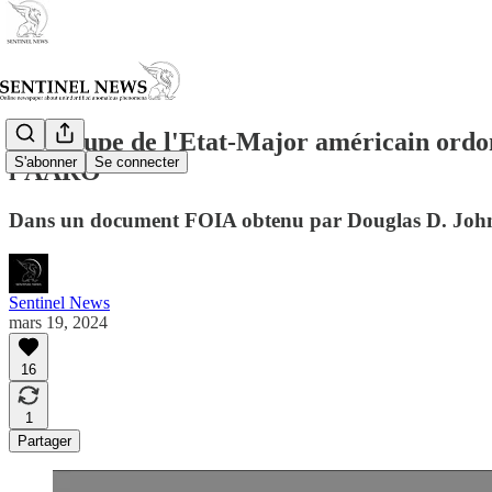
Le groupe de l'Etat-Major américain ordon
S'abonner
Se connecter
l'AARO
Dans un document FOIA obtenu par Douglas D. Johnson
Sentinel News
mars 19, 2024
16
1
Partager