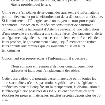
chose. Il ne l’a pas encore fait, mais je pense qu’il veut
être le président qui le fera.
On ne peut s’empêcher de se demander quel genre d’informations
pourrait déclencher un tel effondrement de la démocratie américaine.
Si le ministère de l’Énergie cache un moyen de transport capable
d’atteindre l’espace en toute sécurité sans utiliser de carburant
conventionnel, le lancement d’Artemis passerait d’une célébration
d’une nouvelle ère spatiale à une sinistre farce. Des lanceurs d’alerte
ont également signalé des menaces contre leur sécurité et celle de
leurs proches, le gouvernement allant jusqu’à menacer de retirer
leurs enfants aux familles qui les soutiennent, selon leurs
témoignages.
Concernant son propre accès à l’information, il a déclaré :
Nous sommes en réunion et ils nous communiquent des
adresses et indiquent l’emplacement des objets
Cette observation, qui pourrait passer inaperçue parmi toutes les
autres actualités, n’en est pas moins significative : les législateurs
américains menant l’enquête sur la récupération, la dissimulation et
la rétro-ingénierie possibles des PAN savent désormais où sont
stockées les preuves matérielles, gardées secrètes depuis plus de 70
ans.