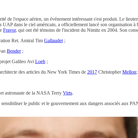
rité de l'espace aérien, un événement intéressant s'est produit. Le lieu
 UAP dans le ciel américain, a officiellement lancé son organisation à
ve
Fravor
, qui ont été témoins de l'incident du Nimitz en 2004. Son cons
ration Ret. Amiral Tim
Gallaudet
;
ryan
Bender
;
projet Galileo Avi
Loeb
;
 architecte des articles du New York Times de
2017
Christopher
Mellon
;
l et astronaute de la NASA Terry
Virts
.
t à sensibiliser le public et le gouvernement aux dangers associés aux P