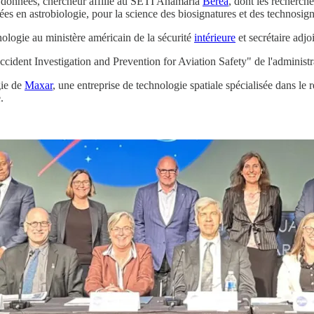
s données, chercheur affilié au SETI Anamaria
Berea
, dont les recherch
ées en astrobiologie, pour la science des biosignatures et des technosig
hnologie au ministère américain de la sécurité
intérieure
et secrétaire adjo
ccident Investigation and Prevention for Aviation Safety" de l'administ
gie de
Maxar
, une entreprise de technologie spatiale spécialisée dans le 
.