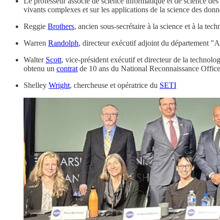
Le professeur associé de science informatique et de science de
vivants complexes et sur les applications de la science des donn
Reggie
Brothers
, ancien sous-secrétaire à la science et à la tec
Warren
Randolph
, directeur exécutif adjoint du département "A
Walter
Scott
, vice-président exécutif et directeur de la technolo
obtenu un
contrat
de 10 ans du National Reconnaissance Office
Shelley
Wright
, chercheuse et opératrice du
SETI