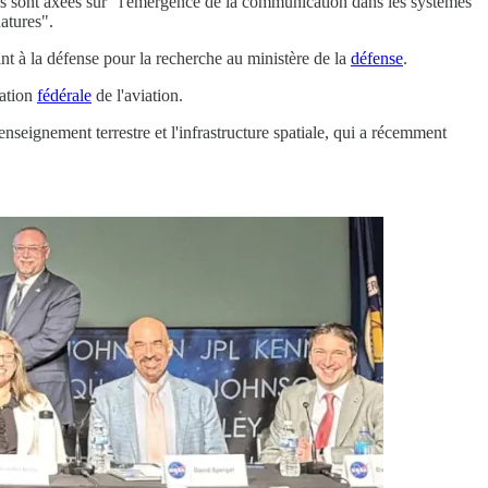
es sont axées sur "l'émergence de la communication dans les systèmes
natures".
int à la défense pour la recherche au ministère de la
défense
.
ration
fédérale
de l'aviation.
renseignement terrestre et l'infrastructure spatiale, qui a récemment