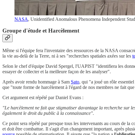
NASA
, Unidentified Anomalous Phenomena Independent Study
Groupe d'étude et Harcèlement
Même si l'équipe fera l'inventaire des ressources de la NASA consac
la vie au-delà de la Terre, ni à ses "recherches spatiales axées sur les
t
Selon le chef d'équipe David Spergel, l'UAPIST "identifiera les donnée
essayer de collecter et la meilleure façon de les analyser".
Après avoir rendu hommage à Sam
Sato
, qui "a joué un rôle essenti
que "toute forme de harcèlement à l'égard de nos membres ne fait que 
Cet argument est répété par Daniel Evans :
"Le harcèlement ne fait que stigmatiser davantage la recherche sur le
également le droit du public à la connaissance".
Ce point sera répété par presque tous les intervenants au cours de la c
et doit être combattue. Il s'agit d'un changement important, après pl
source
possible de stigmatisation. Il ajoute que "la nation a
l'obligatio