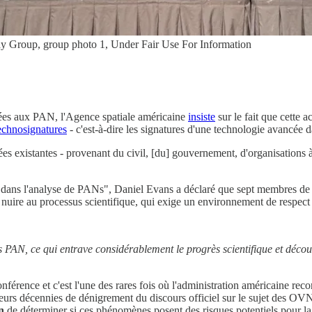
 Group, group photo 1, Under Fair Use For Information
rées aux PAN, l'Agence spatiale américaine
insiste
sur le fait que cette a
echnosignatures
- c'est-à-dire les signatures d'une technologie avancée d
s existantes - provenant du civil, [du] gouvernement, d'organisations à 
el dans l'analyse de PANs", Daniel Evans a déclaré que sept membres de
nuire au processus scientifique, qui exige un environnement de respect
s PAN, ce qui entrave considérablement le progrès scientifique et décour
onférence et c'est l'une des rares fois où l'administration américaine r
usieurs décennies de dénigrement du discours officiel sur le sujet des 
n
de déterminer si ces phénomènes posent des risques potentiels pour la 