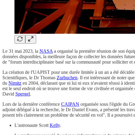
Le 31 mai 2023, la
NASA
a organisé la première réunion de son équi
données disponibles, la meilleure façon de collecter les données futur
de "forum interdisciplinaire basé sur la communauté pour solliciter et 
La création de l'UAPIST pour une durée limitée à un an a été décidée
Scientifiques, le Dr Thomas
Zurbuchen
. Il est intéressant de noter qu
du
Nimitz
en 2004, déclarant que ni lui ni eux n'avaient réussi à identi
est le seul endroit où se trouve une forme de vie civilisée et organisé
David
Spergel
.
Lors de la dernière conférence
CAIPAN
organisée sous l'égide du Gro
adjoint délégué à la recherche, le Dr Daniel Evans, a présenté les t
posent très clairement un problème de sécurité en vol". Il a poursuivi 
L'astronaute Scott
Kelly
.