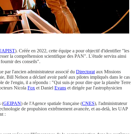
UAPIST
). Créée en 2022, cette équipe a pour objectif d'identifier "les
resser la compréhension scientifique des PAN". L'étude servira ainsi
fournir des conseils".
que par l'ancien administrateur associé du
Directorat
aux Missions
nie, Bill Nelson a déclaré avoir parlé aux pilotes impliqués dans le cas
ble de l'engin, il a répondu : "Qui suis-je pour dire que la planète Terre
 docteurs Nicola
Fox
et Daniel
Evans
et dirigée par l'astrophysicien
 (
GEIPAN
) de l'Agence spatiale française (
CNES
), l'administrateur
 technologie de propulsion extrêmement avancée, et au-delà, les UAP
nt :