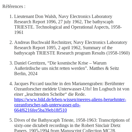
Références :
Lieutenant Don Walsh, Navy Electronics Laboratory
Research Report 1096, 27 july 1962, The bathyscaph
TRIESTE. Technological and Operational Aspects, 1958-
1961
Andreas Buchwald Rechnitzer, Navy Electronics Laboratory
Research Report 1095, 2 april 1962, Summary of the
bathyscaph TRIESTE Research program Results (1958-1960)
Daniel Gerritzen, “Die kosmische Krise – Warum
Außerirdische uns nicht retten werden”. Matthes & Seitz
Berlin, 2024
Jacques Piccard tauchte in den Marianengraben: Berühmter
Ozeanforscher meldete Unterwasser-Ufo! Im Logbuch ist von
einer „leuchtenden Scheibe“ die Rede.
https://www.bild.de/leben-wissen/meeres-aliens-beruehmter-
ozeanforscher-sah-unterwasser-ufo-
664f6216fee5ba39eb18f510
Dives of the Bathyscaph Trieste, 1958-1963: Transcriptions of
sixty-one dictabelt recordings in the Robert Sinclair Dietz
Papers, 1905-1994 from Manuscript Collection MC28.