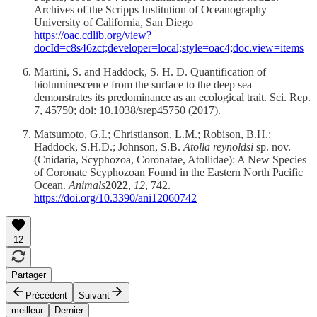
Archives of the Scripps Institution of Oceanography
University of California, San Diego
https://oac.cdlib.org/view?
docId=c8s46zct;developer=local;style=oac4;doc.view=items
Martini, S. and Haddock, S. H. D. Quantification of
bioluminescence from the surface to the deep sea
demonstrates its predominance as an ecological trait. Sci. Rep.
7, 45750; doi: 10.1038/srep45750 (2017).
Matsumoto, G.I.; Christianson, L.M.; Robison, B.H.;
Haddock, S.H.D.; Johnson, S.B.
Atolla reynoldsi
sp. nov.
(Cnidaria, Scyphozoa, Coronatae, Atollidae): A New Species
of Coronate Scyphozoan Found in the Eastern North Pacific
Ocean.
Animals
2022
,
12
, 742.
https://doi.org/10.3390/ani12060742
12
Partager
Précédent
Suivant
meilleur
Dernier