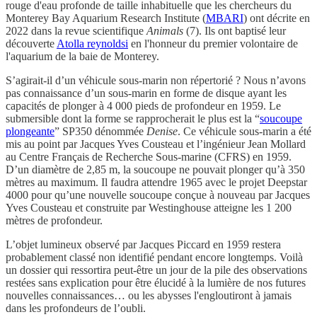
rouge d'eau profonde de taille inhabituelle que les chercheurs du
Monterey Bay Aquarium Research Institute (
MBARI
) ont décrite en
2022 dans la revue scientifique
Animals
(7). Ils ont baptisé leur
découverte
Atolla reynoldsi
en l'honneur du premier volontaire de
l'aquarium de la baie de Monterey.
S’agirait-il d’un véhicule sous-marin non répertorié ? Nous n’avons
pas connaissance d’un sous-marin en forme de disque ayant les
capacités de plonger à 4 000 pieds de profondeur en 1959. Le
submersible dont la forme se rapprocherait le plus est la “
soucoupe
plongeante
” SP350 dénommée
Denise
. Ce véhicule sous-marin a été
mis au point par Jacques Yves Cousteau et l’ingénieur Jean Mollard
au Centre Français de Recherche Sous-marine (CFRS) en 1959.
D’un diamètre de 2,85 m, la soucoupe ne pouvait plonger qu’à 350
mètres au maximum. Il faudra attendre 1965 avec le projet Deepstar
4000 pour qu’une nouvelle soucoupe conçue à nouveau par Jacques
Yves Cousteau et construite par Westinghouse atteigne les 1 200
mètres de profondeur.
L’objet lumineux observé par Jacques Piccard en 1959 restera
probablement classé non identifié pendant encore longtemps. Voilà
un dossier qui ressortira peut-être un jour de la pile des observations
restées sans explication pour être élucidé à la lumière de nos futures
nouvelles connaissances… ou les abysses l'engloutiront à jamais
dans les profondeurs de l’oubli.