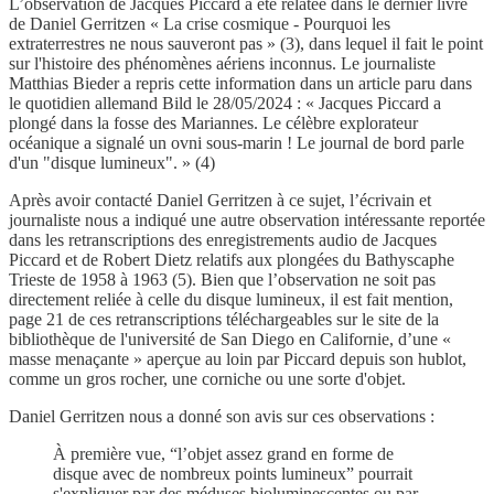
L’observation de Jacques Piccard a été relatée dans le dernier livre
de Daniel Gerritzen « La crise cosmique - Pourquoi les
extraterrestres ne nous sauveront pas » (3), dans lequel il fait le point
sur l'histoire des phénomènes aériens inconnus. Le journaliste
Matthias Bieder a repris cette information dans un article paru dans
le quotidien allemand Bild le 28/05/2024 : « Jacques Piccard a
plongé dans la fosse des Mariannes. Le célèbre explorateur
océanique a signalé un ovni sous-marin ! Le journal de bord parle
d'un "disque lumineux". » (4)
Après avoir contacté Daniel Gerritzen à ce sujet, l’écrivain et
journaliste nous a indiqué une autre observation intéressante reportée
dans les retranscriptions des enregistrements audio de Jacques
Piccard et de Robert Dietz relatifs aux plongées du Bathyscaphe
Trieste de 1958 à 1963 (5). Bien que l’observation ne soit pas
directement reliée à celle du disque lumineux, il est fait mention,
page 21 de ces retranscriptions téléchargeables sur le site de la
bibliothèque de l'université de San Diego en Californie, d’une «
masse menaçante » aperçue au loin par Piccard depuis son hublot,
comme un gros rocher, une corniche ou une sorte d'objet.
Daniel Gerritzen nous a donné son avis sur ces observations :
À première vue, “l’objet assez grand en forme de
disque avec de nombreux points lumineux” pourrait
s'expliquer par des méduses bioluminescentes ou par