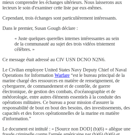
mieux comprendre les échanges ultérieurs. Nous laisserons aux
lecteurs le soin d'examiner cette liste par eux-mêmes.
Cependant, trois échanges sont particulièrement intéressants.
Dans le premier, Susan Gough déclare :
« Juste quelques querelles internes intéressantes au sein
de la communauté au sujet des trois vidéos tristement
célèbres. »
Ce message était adressé au CIV USN DCNO N2N6.
Le Civilian employee United States Navy Deputy Chief of Naval
Operations for Information
Warfare
“est le bureau principal de la
marine chargé des ressources en matière de renseignement, de
cyberguerre, de commandement et de contrôle, de guerre
électronique, de gestion des combats, d'océanographie et de
météorologie, entre autres éléments essentiels à la conduite des
opérations militaires. Ce bureau a pour mission d'assurer la
responsabilité de bout en bout des besoins, des investissements, des
capacités et des forces opérationnelles de la marine en matière
d'information.”
Le document est intitulé : « [Source non DOD] (b)(6) » allègue une
fraude criminelle contre l'armée américaine par (b)(6) (b)(6) et