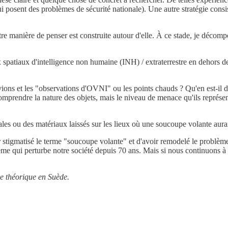
ui posent des problèmes de sécurité nationale). Une autre stratégie cons
notre manière de penser est construite autour d'elle. À ce stade, je décom
 spatiaux d'intelligence non humaine (INH) / extraterrestre en dehors d
'avions et les "observations d'OVNI" ou les points chauds ? Qu'en est-il 
e comprendre la nature des objets, mais le niveau de menace qu'ils représe
les ou des matériaux laissés sur les lieux où une soucoupe volante aurait 
voir stigmatisé le terme "soucoupe volante" et d'avoir remodelé le problè
blème qui perturbe notre société depuis 70 ans. Mais si nous continuon
que théorique en Suède.