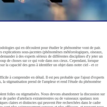
thodologies qui en découlent pour étudier le phénomène vont de pair.
des explications sous-jacentes (phénomènes météorologiques, oiseaux,
 demander à des experts sérieux de différentes disciplines d'y jeter un
ucoup de choses sur ce qui vole dans nos cieux. Cependant, lorsque
ur la capacité des gens à identifier un objet dans notre ciel - et ce
ile à comprendre en détail. Il est peu probable que l'ajout d'experts
us, la stigmatisation prend de l'ampleur et rend l'étude du phénomène
lent folles ou stigmatisées. Nous devons abandonner la discussion sur
 de parler d'artefacts extraterrestres ou de vaisseaux spatiaux non
ues claires et distinctes qui peuvent être recherchées dans le cadre
es sont plus soigneusement conçues et plus efficaces, et peuvent nous