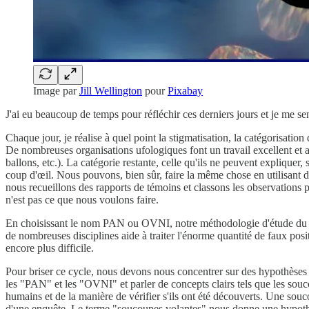
Image par
Jill Wellington
pour
Pixabay
J'ai eu beaucoup de temps pour réfléchir ces derniers jours et je me se
Chaque jour, je réalise à quel point la stigmatisation, la catégorisa
De nombreuses organisations ufologiques font un travail excellent et 
ballons, etc.). La catégorie restante, celle qu'ils ne peuvent explique
coup d'œil. Nous pouvons, bien sûr, faire la même chose en utilisant d
nous recueillons des rapports de témoins et classons les observations par
n'est pas ce que nous voulons faire.
En choisissant le nom PAN ou OVNI, notre méthodologie d'étude du phé
de nombreuses disciplines aide à traiter l'énorme quantité de faux posi
encore plus difficile.
Pour briser ce cycle, nous devons nous concentrer sur des hypothèses
les "PAN" et les "OVNI" et parler de concepts clairs tels que les souc
humains et de la manière de vérifier s'ils ont été découverts. Une sou
d'une enquête. Le terme "soucoupes volantes" nous donne une hypothès