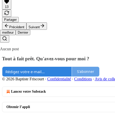
13
Partager
Précédent
Suivant
meilleur
Dernier
Aucun post
Tout à fait prêt. Qu'avez-vous pour moi ?
S'abonner
© 2026 Baptiste Friscourt
·
Confidentialité
∙
Conditions
∙
Avis de coll
Lancez votre Substack
Obtenir l’appli