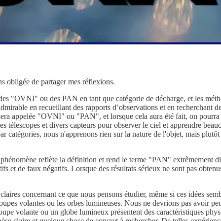
ns obligée de partager mes réflexions.
tion des "OVNI" ou des PAN en tant que catégorie de décharge, et les mé
admirable en recueillant des rapports d’observations et en recherchant 
r, sera appelée "OVNI" ou "PAN", et lorsque cela aura été fait, on pourra
es télescopes et divers capteurs pour observer le ciel et apprendre bea
 catégories, nous n'apprenons rien sur la nature de l'objet, mais plutôt s
nomène reflète la définition et rend le terme "PAN" extrêmement diffic
tifs et de faux négatifs. Lorsque des résultats sérieux ne sont pas obten
 claires concernant ce que nous pensons étudier, même si ces idées semb
oupes volantes ou les orbes lumineuses. Nous ne devrions pas avoir peur
coupe volante ou un globe lumineux présentent des caractéristiques physiq
e claire et quelque chose de concret à rechercher. De telles expérienc