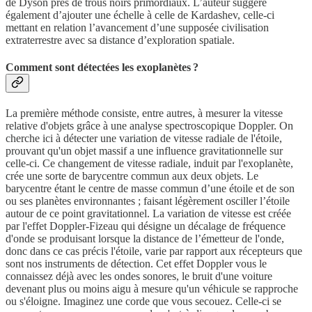
de Dyson près de trous noirs primordiaux. L’auteur suggère
également d’ajouter une échelle à celle de Kardashev, celle-ci
mettant en relation l’avancement d’une supposée civilisation
extraterrestre avec sa distance d’exploration spatiale.
Comment sont détectées les exoplanètes ?
La première méthode consiste, entre autres, à mesurer la vitesse
relative d'objets grâce à une analyse spectroscopique Doppler. On
cherche ici à détecter une variation de vitesse radiale de l'étoile,
prouvant qu'un objet massif a une influence gravitationnelle sur
celle-ci. Ce changement de vitesse radiale, induit par l'exoplanète,
crée une sorte de barycentre commun aux deux objets. Le
barycentre étant le centre de masse commun d’une étoile et de son
ou ses planètes environnantes ; faisant légèrement osciller l’étoile
autour de ce point gravitationnel. La variation de vitesse est créée
par l'effet Doppler-Fizeau qui désigne un décalage de fréquence
d'onde se produisant lorsque la distance de l’émetteur de l'onde,
donc dans ce cas précis l'étoile, varie par rapport aux récepteurs que
sont nos instruments de détection. Cet effet Doppler vous le
connaissez déjà avec les ondes sonores, le bruit d'une voiture
devenant plus ou moins aigu à mesure qu'un véhicule se rapproche
ou s'éloigne. Imaginez une corde que vous secouez. Celle-ci se