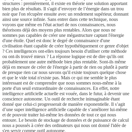
structures : premièrement, il existe en théorie une solution apportant
bien plus de résultats. Il s'agit d’envoyer de l’énergie dans un trou
noir que l'on récupère ensuite avec un rendement supérieur, donnant
ainsi une source infinie. Sans entrer dans cette technique, nous
voyons que même en l'état actuel de nos connaissances, nous
théorisons déjà des moyens plus rentables. Alors que nous ne
sommes pas capables de créer une mégastructure captant l'énergie
d'une étoile. Quel est donc le degré de connaissance d'une
civilisation étant capable de créer hypothétiquement ce genre d'objet
? Ces intelligences ont-elles toujours besoin d'utiliser cette méthode
ou ont-ils trouvé mieux ? La réponse logique est de dire qu'ils ont
probablement une autre méthode bien plus rentable. Sont-ils même
déjà en mesure de créer de l'énergie à partir de rien ou plutôt à partir
de presque rien car nous savons qu'il existe toujours quelque chose
et que le vide total n'existe pas. Mais ce qui me semble le plus
intéressant est de comprendre que nous sommes nous-même à la
porte d'un seuil extraordinaire de connaissances. En effet, notre
intelligence artificielle actuelle est vouée, dans le futur, à devenir une
conscience autonome. Un outil de recherche inimaginable étant
donné que celui-ci progresserait de manière exponentielle. Il s’agit
d’une super intelligence artificielle capable de s’améliorer lui-même
et de pouvoir traiter lui-même les données de tout ce qui nous
entoure. Le besoin de stockage de données et de puissance de calcul
nous a poussés à créer des ordinateurs qui nous ont donné l'idée de
s'en servir comme outil autonome.