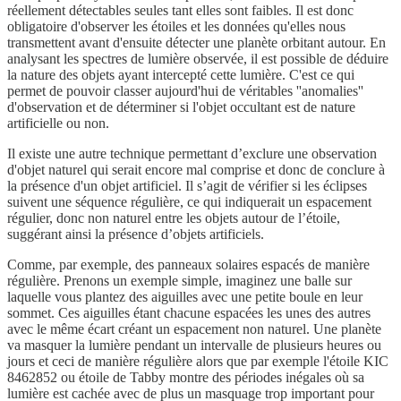
réellement détectables seules tant elles sont faibles. Il est donc
obligatoire d'observer les étoiles et les données qu'elles nous
transmettent avant d'ensuite détecter une planète orbitant autour. En
analysant les spectres de lumière observée, il est possible de déduire
la nature des objets ayant intercepté cette lumière. C'est ce qui
permet de pouvoir classer aujourd'hui de véritables ''anomalies''
d'observation et de déterminer si l'objet occultant est de nature
artificielle ou non.
Il existe une autre technique permettant d’exclure une observation
d'objet naturel qui serait encore mal comprise et donc de conclure à
la présence d'un objet artificiel. Il s’agit de vérifier si les éclipses
suivent une séquence régulière, ce qui indiquerait un espacement
régulier, donc non naturel entre les objets autour de l’étoile,
suggérant ainsi la présence d’objets artificiels.
Comme, par exemple, des panneaux solaires espacés de manière
régulière. Prenons un exemple simple, imaginez une balle sur
laquelle vous plantez des aiguilles avec une petite boule en leur
sommet. Ces aiguilles étant chacune espacées les unes des autres
avec le même écart créant un espacement non naturel. Une planète
va masquer la lumière pendant un intervalle de plusieurs heures ou
jours et ceci de manière régulière alors que par exemple l'étoile KIC
8462852 ou étoile de Tabby montre des périodes inégales où sa
lumière est cachée avec de plus un masquage trop important pour