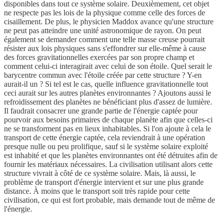
disponibles dans tout ce système solaire. Deuxièmement, cet objet
ne respecte pas les lois de la physique comme celle des forces de
cisaillement. De plus, le physicien Maddox avance qu'une structure
ne peut pas atteindre une unité astronomique de rayon. On peut
également se demander comment une telle masse creuse pourrait
résister aux lois physiques sans s'effondrer sur elle-même à cause
des forces gravitationnelles exercées par son propre champ et
comment celui-ci interagirait avec celui de son étoile. Quel serait le
barycentre commun avec l'étoile créée par cette structure ? Y-en
aurait-il un ? Si tel est le cas, quelle influence gravitationnelle tout
ceci aurait sur les autres planètes environnantes ? Ajoutons aussi le
refroidissement des planètes ne bénéficiant plus d'assez de lumière.
Il faudrait consacrer une grande partie de l'énergie captée pour
pourvoir aux besoins primaires de chaque planète afin que celles-ci
ne se transforment pas en lieux inhabitables. Si l'on ajoute à cela le
transport de cette énergie captée, cela reviendrait à une opération
presque nulle ou peu prolifique, sauf si le système solaire exploité
est inhabité et que les planètes environnantes ont été détruites afin de
fournir les matériaux nécessaires. La civilisation utilisant alors cette
structure vivrait à côté de ce système solaire. Mais, là aussi, le
problème de transport d'énergie intervient et sur une plus grande
distance. À moins que le transport soit très rapide pour cette
civilisation, ce qui est fort probable, mais demande tout de même de
l'énergie.