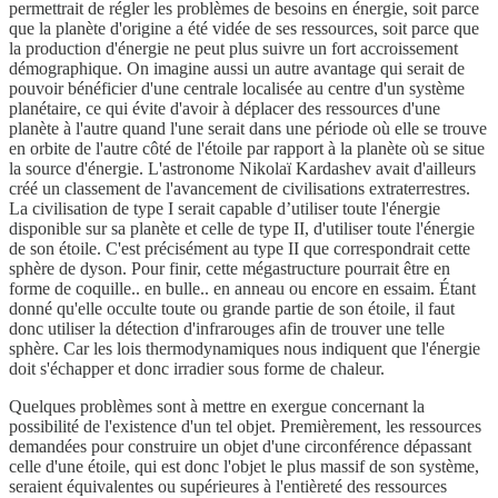
permettrait de régler les problèmes de besoins en énergie, soit parce
que la planète d'origine a été vidée de ses ressources, soit parce que
la production d'énergie ne peut plus suivre un fort accroissement
démographique. On imagine aussi un autre avantage qui serait de
pouvoir bénéficier d'une centrale localisée au centre d'un système
planétaire, ce qui évite d'avoir à déplacer des ressources d'une
planète à l'autre quand l'une serait dans une période où elle se trouve
en orbite de l'autre côté de l'étoile par rapport à la planète où se situe
la source d'énergie. L'astronome Nikolaï Kardashev avait d'ailleurs
créé un classement de l'avancement de civilisations extraterrestres.
La civilisation de type I serait capable d’utiliser toute l'énergie
disponible sur sa planète et celle de type II, d'utiliser toute l'énergie
de son étoile. C'est précisément au type II que correspondrait cette
sphère de dyson. Pour finir, cette mégastructure pourrait être en
forme de coquille.. en bulle.. en anneau ou encore en essaim. Étant
donné qu'elle occulte toute ou grande partie de son étoile, il faut
donc utiliser la détection d'infrarouges afin de trouver une telle
sphère. Car les lois thermodynamiques nous indiquent que l'énergie
doit s'échapper et donc irradier sous forme de chaleur.
Quelques problèmes sont à mettre en exergue concernant la
possibilité de l'existence d'un tel objet. Premièrement, les ressources
demandées pour construire un objet d'une circonférence dépassant
celle d'une étoile, qui est donc l'objet le plus massif de son système,
seraient équivalentes ou supérieures à l'entièreté des ressources