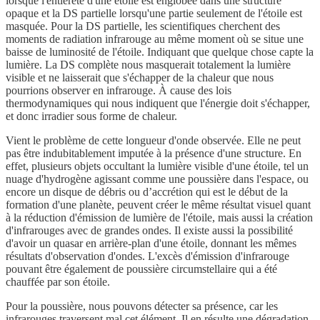
lorsque l'entièreté d'une étoile est englobée dans une structure
opaque et la DS partielle lorsqu'une partie seulement de l'étoile est
masquée. Pour la DS partielle, les scientifiques cherchent des
moments de radiation infrarouge au même moment où se situe une
baisse de luminosité de l'étoile. Indiquant que quelque chose capte la
lumière. La DS complète nous masquerait totalement la lumière
visible et ne laisserait que s'échapper de la chaleur que nous
pourrions observer en infrarouge. À cause des lois
thermodynamiques qui nous indiquent que l'énergie doit s'échapper,
et donc irradier sous forme de chaleur.
Vient le problème de cette longueur d'onde observée. Elle ne peut
pas être indubitablement imputée à la présence d'une structure. En
effet, plusieurs objets occultant la lumière visible d'une étoile, tel un
nuage d'hydrogène agissant comme une poussière dans l'espace, ou
encore un disque de débris ou d’accrétion qui est le début de la
formation d'une planète, peuvent créer le même résultat visuel quant
à la réduction d'émission de lumière de l'étoile, mais aussi la création
d'infrarouges avec de grandes ondes. Il existe aussi la possibilité
d'avoir un quasar en arrière-plan d'une étoile, donnant les mêmes
résultats d'observation d'ondes. L'excès d'émission d'infrarouge
pouvant être également de poussière circumstellaire qui a été
chauffée par son étoile.
Pour la poussière, nous pouvons détecter sa présence, car les
infrarouges traversent mal cet élément. Il en résulte une dégradation